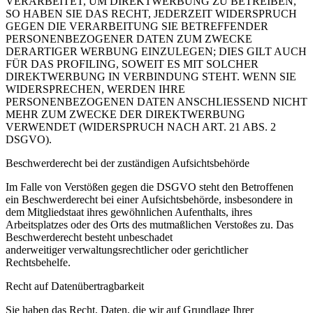
VERARBEITET, UM DIREKTWERBUNG ZU BETREIBEN,
SO HABEN SIE DAS RECHT, JEDERZEIT WIDERSPRUCH
GEGEN DIE VERARBEITUNG SIE BETREFFENDER
PERSONENBEZOGENER DATEN ZUM ZWECKE
DERARTIGER WERBUNG EINZULEGEN; DIES GILT AUCH
FÜR DAS PROFILING, SOWEIT ES MIT SOLCHER
DIREKTWERBUNG IN VERBINDUNG STEHT. WENN SIE
WIDERSPRECHEN, WERDEN IHRE
PERSONENBEZOGENEN DATEN ANSCHLIESSEND NICHT
MEHR ZUM ZWECKE DER DIREKTWERBUNG
VERWENDET (WIDERSPRUCH NACH ART. 21 ABS. 2
DSGVO).
Beschwerderecht bei der zuständigen Aufsichtsbehörde
Im Falle von Verstößen gegen die DSGVO steht den Betroffenen
ein Beschwerderecht bei einer
Aufsichtsbehörde, insbesondere in
dem Mitgliedstaat ihres gewöhnlichen Aufenthalts, ihres
Arbeitsplatzes
oder des Orts des mutmaßlichen Verstoßes zu. Das
Beschwerderecht besteht unbeschadet
anderweitiger
verwaltungsrechtlicher oder gerichtlicher
Rechtsbehelfe.
Recht auf Datenübertragbarkeit
Sie haben das Recht, Daten, die wir auf Grundlage Ihrer