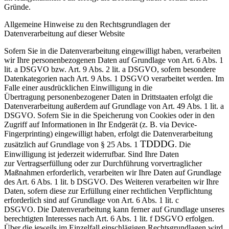
Gründe.
Allgemeine Hinweise zu den Rechtsgrundlagen der
Datenverarbeitung auf dieser
Website
Sofern Sie in die Datenverarbeitung eingewilligt haben, verarbeiten
wir Ihre personenbezogenen Daten auf
Grundlage von Art. 6 Abs. 1
lit. a DSGVO bzw. Art. 9 Abs. 2 lit. a DSGVO, sofern besondere
Datenkategorien
nach Art. 9 Abs. 1 DSGVO verarbeitet werden. Im
Falle einer ausdrücklichen Einwilligung in die
Übertragung
personenbezogener Daten in Drittstaaten erfolgt die
Datenverarbeitung außerdem auf Grundlage von Art.
49 Abs. 1 lit. a
DSGVO. Sofern Sie in die Speicherung von Cookies oder in den
Zugriff auf Informationen in
Ihr Endgerät (z. B. via Device-
Fingerprinting) eingewilligt haben, erfolgt die Datenverarbeitung
TDDDG
zusätzlich
auf Grundlage von § 25 Abs. 1
. Die
Einwilligung ist jederzeit widerrufbar. Sind Ihre Daten
zur
Vertragserfüllung oder zur Durchführung vorvertraglicher
Maßnahmen erforderlich, verarbeiten wir Ihre
Daten auf Grundlage
des Art. 6 Abs. 1 lit. b DSGVO. Des Weiteren verarbeiten wir Ihre
Daten, sofern diese
zur Erfüllung einer rechtlichen Verpflichtung
erforderlich sind auf Grundlage von Art. 6 Abs. 1 lit. c
DSGVO.
Die Datenverarbeitung kann ferner auf Grundlage unseres
berechtigten Interesses nach Art. 6 Abs. 1 lit. f
DSGVO erfolgen.
Über die jeweils im Einzelfall einschlägigen Rechtsgrundlagen wird