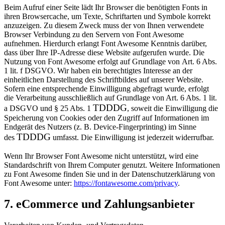
Beim Aufruf einer Seite lädt Ihr Browser die benötigten Fonts in
ihren Browsercache, um Texte, Schriftarten
und Symbole korrekt
anzuzeigen. Zu diesem Zweck muss der von Ihnen verwendete
Browser Verbindung zu
den Servern von Font Awesome
aufnehmen. Hierdurch erlangt Font Awesome Kenntnis darüber,
dass über
Ihre IP-Adresse diese Website aufgerufen wurde. Die
Nutzung von Font Awesome erfolgt auf Grundlage von
Art. 6 Abs.
1 lit. f DSGVO. Wir haben ein berechtigtes Interesse an der
einheitlichen Darstellung des
Schriftbildes auf unserer Website.
Sofern eine entsprechende Einwilligung abgefragt wurde, erfolgt
die
Verarbeitung ausschließlich auf Grundlage von Art. 6 Abs. 1 lit.
TDDDG
a DSGVO und § 25 Abs. 1
, soweit die
Einwilligung die
Speicherung von Cookies oder den Zugriff auf Informationen im
Endgerät des Nutzers (z. B.
Device-Fingerprinting) im Sinne
TDDDG
des
umfasst. Die Einwilligung ist jederzeit widerrufbar.
Wenn Ihr Browser Font Awesome nicht unterstützt, wird eine
Standardschrift von Ihrem Computer genutzt.
Weitere Informationen
zu Font Awesome finden Sie und in der Datenschutzerklärung von
Font Awesome
unter:
https://fontawesome.com/privacy
.
7. eCommerce und Zahlungsanbieter