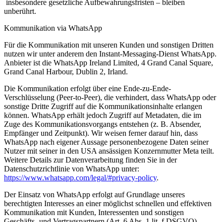
insbesondere gesetzliche Aufbewahrungsfristen – bleiben
unberührt.
Kommunikation via WhatsApp
Für die Kommunikation mit unseren Kunden und sonstigen Dritten
nutzen wir unter anderem den Instant-Messaging-Dienst WhatsApp.
Anbieter ist die WhatsApp Ireland Limited, 4 Grand Canal Square,
Grand Canal Harbour, Dublin 2, Irland.
Die Kommunikation erfolgt über eine Ende-zu-Ende-
Verschlüsselung (Peer-to-Peer), die verhindert, dass WhatsApp oder
sonstige Dritte Zugriff auf die Kommunikationsinhalte erlangen
können. WhatsApp erhält jedoch Zugriff auf Metadaten, die im
Zuge des Kommunikationsvorgangs entstehen (z. B. Absender,
Empfänger und Zeitpunkt). Wir weisen ferner darauf hin, dass
WhatsApp nach eigener Aussage personenbezogene Daten seiner
Nutzer mit seiner in den USA ansässigen Konzernmutter Meta teilt.
Weitere Details zur Datenverarbeitung finden Sie in der
Datenschutzrichtlinie von WhatsApp unter:
https://www.whatsapp.com/legal/#privacy-policy
.
Der Einsatz von WhatsApp erfolgt auf Grundlage unseres
berechtigten Interesses an einer möglichst schnellen und effektiven
Kommunikation mit Kunden, Interessenten und sonstigen
Geschäfts- und Vertragspartnern (Art. 6 Abs. 1 lit. f DSGVO).