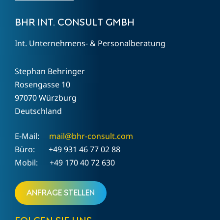
BHR INT. CONSULT GMBH
Int. Unternehmens- & Personalberatung
Stephan Behringer
Rosengasse 10
97070 Würzburg
Deutschland
E-Mail:
mail@bhr-consult.com
Büro: +49 931 46 77 02 88
Mobil: +49 170 40 72 630
Anfrage stellen