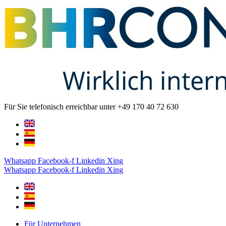
Zum
Inhalt
springen
Für Sie telefonisch erreichbar unter +49 170 40 72 630
Whatsapp
Facebook-f
Linkedin
Xing
Whatsapp
Facebook-f
Linkedin
Xing
Für Unternehmen